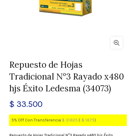
Repuesto de Hojas
Tradicional N°3 Rayado x480
hjs Éxito Ledesma (34073)
$
33.500
5% Off Con Transferencia
$
31.825
(
-
$
1.675
)
Repuesto de Hojas Tradicional N°3 Rayado x480 hjs Éxito