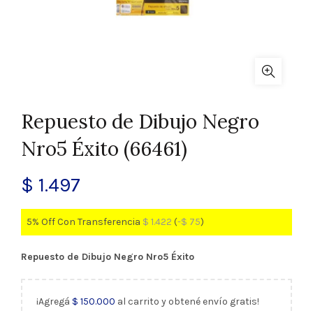
Repuesto de Dibujo Negro
Nro5 Éxito (66461)
$
1.497
5% Off Con Transferencia
$
1.422
(
-
$
75
)
Repuesto de Dibujo Negro Nro5 Éxito
¡Agregá
$
150.000
al carrito y obtené envío gratis!