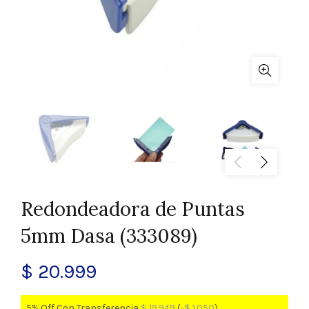
Redondeadora de Puntas
5mm Dasa (333089)
$
20.999
5% Off Con Transferencia
$
19.949
(
-
$
1.050
)