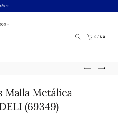
erés ✨
ROS
0
/
$
0
s Malla Metálica
DELI (69349)