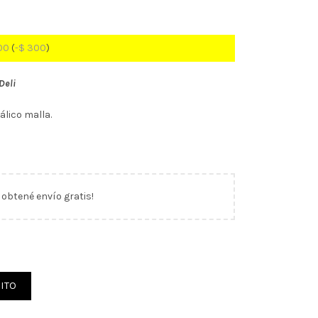
00
(
-
$
300
)
Deli
lico malla.
y obtené envío gratis!
ca 9712 Negro DELI (69349) cantidad
ITO