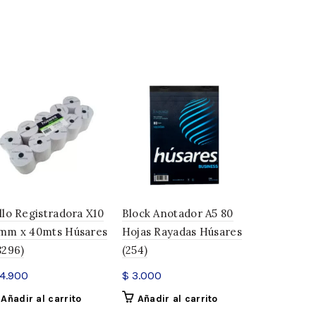
a
,
Porta lápices
llo Registradora X10
Block Anotador A5 80
Porta Cint
mm x 40mts Húsares
Hojas Rayadas Húsares
Chica 270.
8296)
(254)
Acrimet (41
4.900
$
3.000
$
12.937
Añadir al carrito
Añadir al carrito
Añadir a