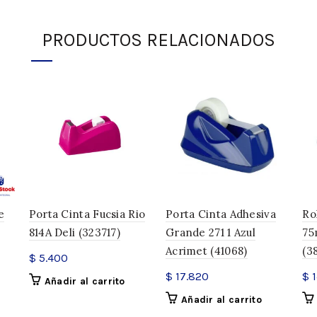
DESCRIPCIÓN
PRODUCTOS RELACIONADOS
INFORMACIÓN ADICIONAL
SKU:
69349
Categorías:
Destacados oficin
Compartir
e
Porta Cinta Fucsia Rio
Porta Cinta Adhesiva
Ro
814A Deli (323717)
Grande 271 1 Azul
75
Acrimet (41068)
(3
$
5.400
$
17.820
$
1
Añadir al carrito
Añadir al carrito