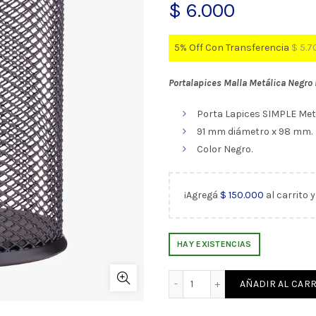
$
6.000
5% Off Con Transferencia
$
5.7
Portalapices Malla Metálica Negro 
Porta Lapices SIMPLE Metá
91 mm diámetro x 98 mm.
Color Negro.
¡Agregá
$
150.000
al carrito 
HAY EXISTENCIAS
Portalápices Malla Metáli
AÑADIR AL CARR