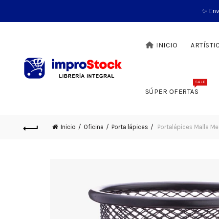
✨ Env
INICIO
ARTÍSTI
SALE
SÚPER OFERTAS
Inicio
Oficina
Porta lápices
Portalápices Malla Me