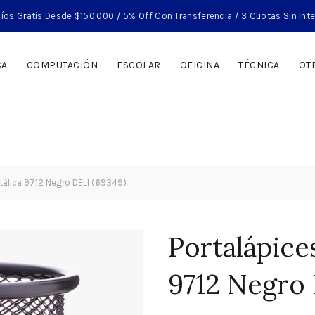
íos Gratis Desde $150.000 / 5% Off Con Transferencia / 3 Cuotas Sin Int
CA
COMPUTACIÓN
ESCOLAR
OFICINA
TÉCNICA
OT
tálica 9712 Negro DELI (69349)
Portalápice
9712 Negro 