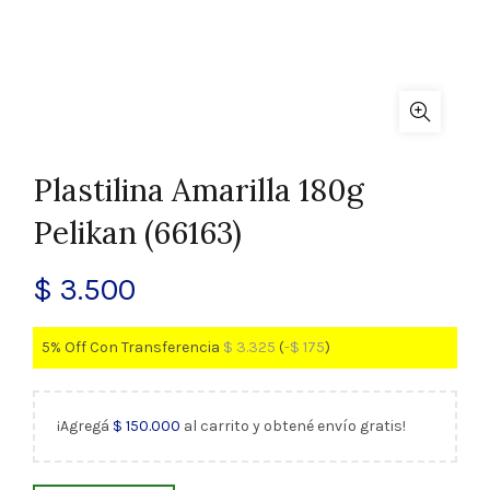
Plastilina Amarilla 180g
Pelikan (66163)
$
3.500
5% Off Con Transferencia
$
3.325
(
-
$
175
)
¡Agregá
$
150.000
al carrito y obtené envío gratis!