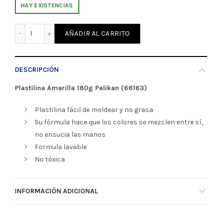
HAY EXISTENCIAS
Plastilina Amarilla 180g Pelikan (66163) cantidad
AÑADIR AL CARRITO
DESCRIPCIÓN
Plastilina Amarilla 180g Pelikan (66163)
Plastilina fácil de moldear y no grasa
Su fórmula hace que los colores se mezclen entre sí,
no ensucia las manos
Formula lavable
No tóxica
INFORMACIÓN ADICIONAL