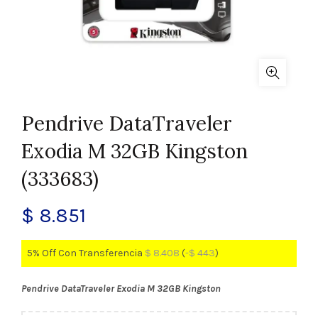
Pendrive DataTraveler
Exodia M 32GB Kingston
(333683)
$
8.851
5% Off Con Transferencia
$
8.408
(
-
$
443
)
Pendrive DataTraveler Exodia M 32GB Kingston