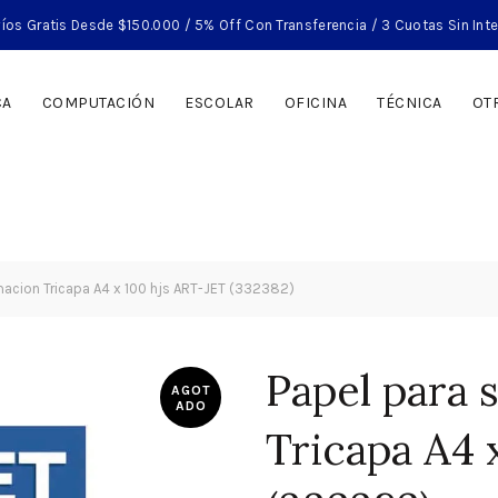
íos Gratis Desde $150.000 / 5% Off Con Transferencia / 3 Cuotas Sin Int
CA
COMPUTACIÓN
ESCOLAR
OFICINA
TÉCNICA
OT
macion Tricapa A4 x 100 hjs ART-JET (332382)
Papel para 
AGOT
ADO
Tricapa A4 