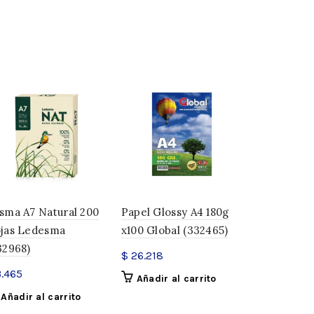
y obtené envío gratis!
limar Art-jet A4 100 Gramos X 100 Hojas Previene El
sma A7 Natural 200
Papel Glossy A4 180g
Resma de H
jas Ledesma
x100 Global (332465)
Oficio 80 g
32968)
Ledesma (1
$
26.218
 resistencia.
.465
$
11.600
Añadir al carrito
rmiga.
Añadir al carrito
Añadir a
le a la humedad.