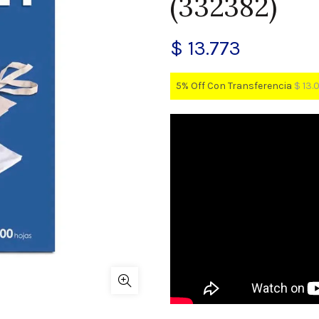
(332382)
$
13.773
5% Off Con Transferencia
$
13.