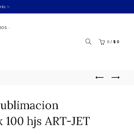
erés ✨
ROS
0
/
$
0
sublimacion
x 100 hjs ART-JET