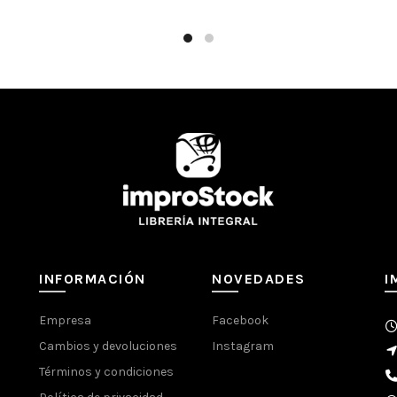
Alta transferencia y nitid
INFORMACIÓN ADICIONAL
SKU:
332382
Categoría:
Resmas de hojas
Compartir
INFORMACIÓN
NOVEDADES
I
Empresa
Facebook
Cambios y devoluciones
Instagram
Términos y condiciones