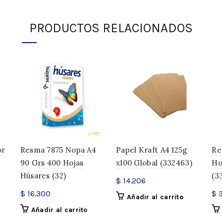
PRODUCTOS RELACIONADOS
¡Agregá
$
150.000
al carrito 
AGOTADO
DESCRIPCIÓN
Papel Especial Tricapa Para Sub
Camino De Hormigas
Descripción
or
Resma 7875 Nopa A4
Papel Kraft A4 125g
Re
90 Grs 400 Hojas
x100 Global (332463)
Ho
A4 – 100 hojas
Húsares (32)
(3
$
14.206
Tecnología Tricapa, mayor
$
16.300
$
3
Añadir al carrito
Previene el caminito de ho
Añadir al carrito
No se dobla, no es sensib