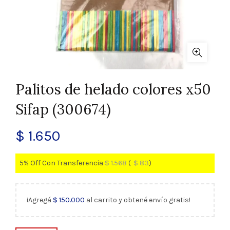
Palitos de helado colores x50
Sifap (300674)
$
1.650
5% Off Con Transferencia
$
1.568
(
-
$
83
)
¡Agregá
$
150.000
al carrito y obtené envío gratis!