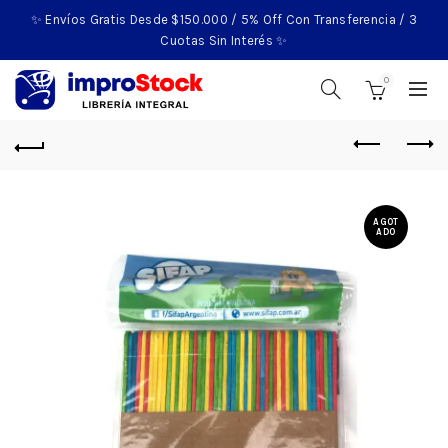
✨ Envíos Gratis Desde $150.000 / 5% Off Con Transferencia / 3
Cuotas Sin Interés ✨
0
AGOT
ADO