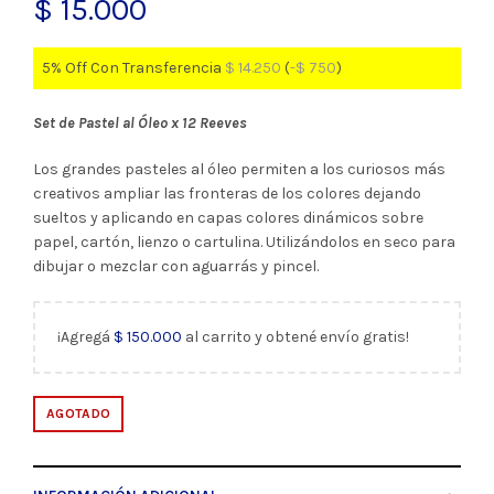
$
15.000
5% Off Con Transferencia
$
14.250
(
-
$
750
)
Set de Pastel al Óleo x 12 Reeves
Los grandes pasteles al óleo permiten a los curiosos más
creativos ampliar las fronteras de los colores dejando
sueltos y aplicando en capas colores dinámicos sobre
papel, cartón, lienzo o cartulina. Utilizándolos en seco para
dibujar o mezclar con aguarrás y pincel.
¡Agregá
$
150.000
al carrito y obtené envío gratis!
AGOTADO