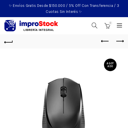
✨ Envíos Gratis Desde $150.000 / 5% Off Con Transferencia / 3
Cuotas Sin Interés ✨
0
AGOT
ADO