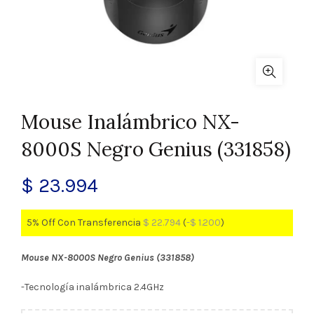
Mouse Inalámbrico NX-
8000S Negro Genius (331858)
$
23.994
5% Off Con Transferencia
$
22.794
(
-
$
1.200
)
Mouse NX-8000S Negro Genius (331858)
-Tecnología inalámbrica 2.4GHz