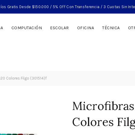
íos Gratis Desde $150.000 / 5% Off Con Transferencia / 3 Cuotas Sin Int
CA
COMPUTACIÓN
ESCOLAR
OFICINA
TÉCNICA
OT
x20 Colores Filgo (301514)f
Microfibras
Colores Filg