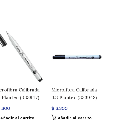
unta 0.4mm
mable con guía metálica
as y escuadras y también para dibujar y dejar volar
,
Microfibras
crofibra Calibrada
Microfibra Calibrada
Microfibra
5 Plantec (333947)
0.3 Plantec (333948)
0.7 Plante
.300
$
3.300
$
3.300
Añadir al carrito
Añadir al carrito
Añadir a