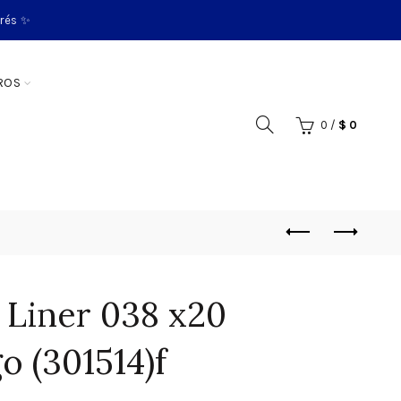
erés ✨
ROS
0
/
$
0
 Liner 038 x20
o (301514)f