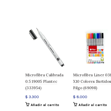
Microfibra Calibrada
Microfibra Liner 03
0.5 19005 Plantec
X10 Colores Surtido
(333954)
Filgo (69098)
$
3.300
$
8.000
Añadir al carrito
Añadir al carrito