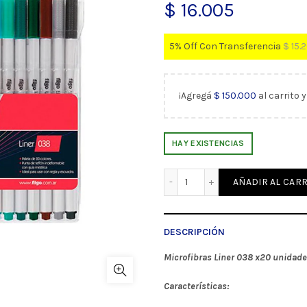
$
16.005
5% Off Con Transferencia
$
15.
¡Agregá
$
150.000
al carrito 
HAY EXISTENCIAS
Microfibras Liner 038 x20 
AÑADIR AL CARR
DESCRIPCIÓN
Microfibras Liner 038 x20 unidades
Características: