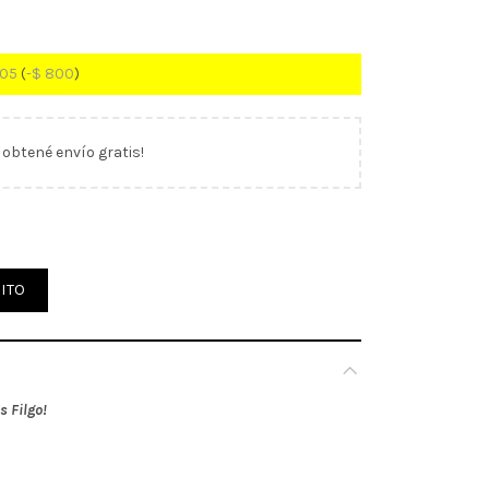
205
(
-
$
800
)
y obtené envío gratis!
Colores Filgo (301514)f cantidad
ITO
 Filgo!