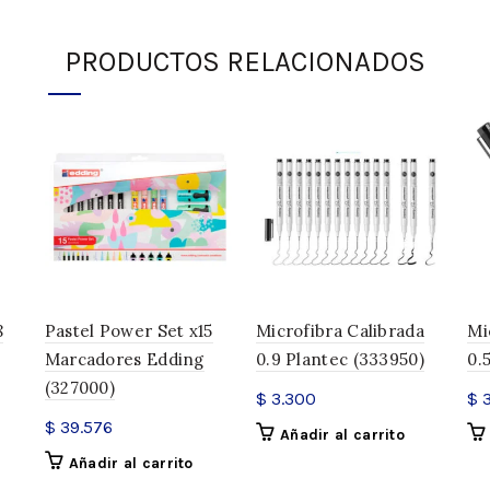
. Microfibra extra fina p
. Punta de teflón indefor
PRODUCTOS RELACIONADOS
. Ideal para usar con regl
la imaginación
. Disponible en 20 colores
INFORMACIÓN ADICIONAL
SKU:
301514
Categorías:
Filgo
,
Microfibras
8
Pastel Power Set x15
Microfibra Calibrada
Mi
Compartir
s
Marcadores Edding
0.9 Plantec (333950)
0.
(327000)
$
3.300
$
3
$
39.576
Añadir al carrito
Añadir al carrito