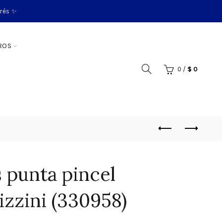
erés ✨
ROS
0
/
$
0
 punta pincel
izzini (330958)