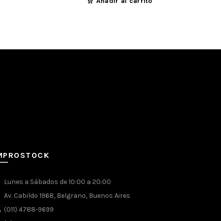
Añadir al carrito
Añadir a
MPROSTOCK
Lunes a Sábados de 10:00 a 20:00
Av. Cabildo 1968, Belgrano, Buenos Aires
(011) 4788-9699