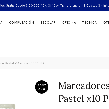
íos Gratis Desde $150.000 / 5% Off Con Transferencia / 3 Cuotas Sin Int
CA
COMPUTACIÓN
ESCOLAR
OFICINA
TÉCNICA
OT
el Pastel x10 Pizzini (330958)
Marcadores
AGOT
ADO
Pastel x10 P