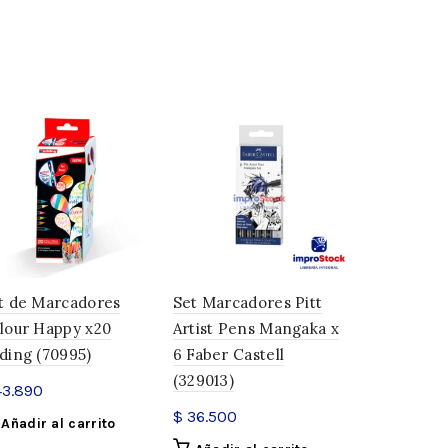
t de Marcadores
Set Marcadores Pitt
Marcadore
lour Happy x20
Artist Pens Mangaka x
Permanent
ding (70995)
6 Faber Castell
Strong Set
(329013)
(326774)
3.890
$
36.500
$
26.565
Añadir al carrito