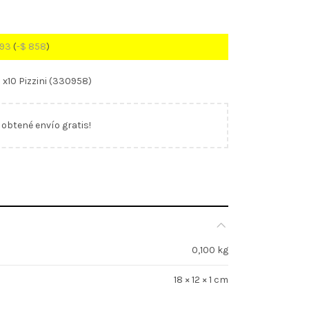
293
(
-
$
858
)
x10 Pizzini (330958)
y obtené envío gratis!
0,100 kg
18 × 12 × 1 cm