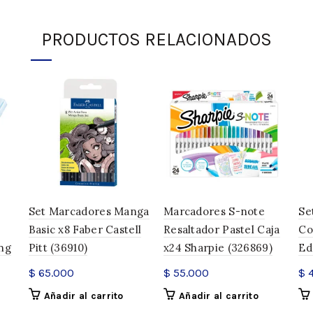
SKU:
330958
PRODUCTOS RELACIONADOS
Categoría:
Marcadores
Compartir
Set Marcadores Manga
Marcadores S-note
Se
Basic x8 Faber Castell
Resaltador Pastel Caja
Co
ing
Pitt (36910)
x24 Sharpie (326869)
Ed
$
65.000
$
55.000
$
4
Añadir al carrito
Añadir al carrito