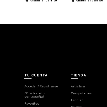
Añadir al carrito
Añadir al carrito
TU CUENTA
TIENDA
Acceder / Registrarse
Artística
¿Olvidaste tu
Computación
contraseña?
Escolar
Favoritos