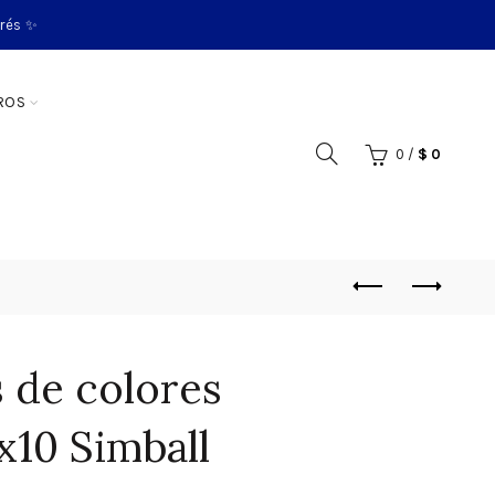
erés ✨
ROS
0
/
$
0
 de colores
x10 Simball