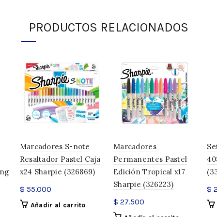
Peso
PRODUCTOS RELACIONADOS
Dimensiones
SKU:
325014
Categoría:
Marcadores
Compartir
Marcadores S-note
Marcadores
Se
Resaltador Pastel Caja
Permanentes Pastel
40
ing
x24 Sharpie (326869)
Edición Tropical x17
(3
Sharpie (326223)
$
55.000
$
2
$
27.500
Añadir al carrito