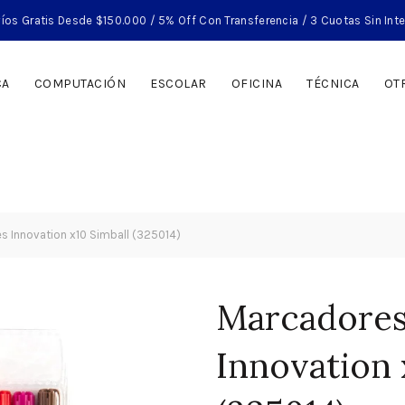
íos Gratis Desde $150.000 / 5% Off Con Transferencia / 3 Cuotas Sin Int
CA
COMPUTACIÓN
ESCOLAR
OFICINA
TÉCNICA
OT
s Innovation x10 Simball (325014)
Marcadores
Innovation 