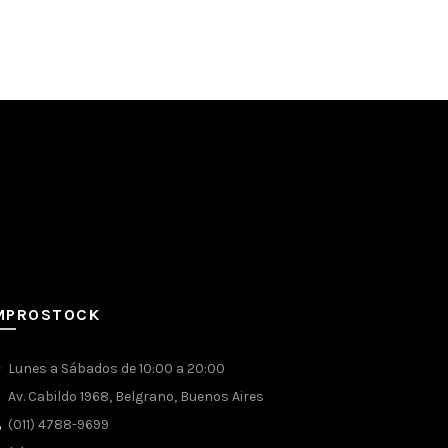
Añadir a
MPROSTOCK
Lunes a Sábados de 10:00 a 20:00
Av. Cabildo 1968, Belgrano, Buenos Aires
(011) 4788-9699