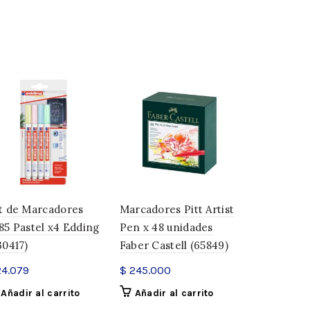
0,100 kg
14 × 9 × 1 cm
t de Marcadores
Marcadores Pitt Artist
Marcadore
85 Pastel x4 Edding
Pen x 48 unidades
Funtastics 
30417)
Faber Castell (65849)
unidades 
(321776)
4.079
$
245.000
$
29.730
Añadir al carrito
Añadir al carrito