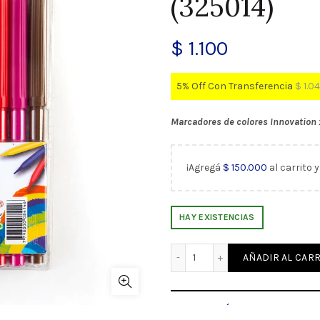
(325014)
$
1.100
5% Off Con Transferencia
$
1.0
Marcadores de colores Innovation 
¡Agregá
$
150.000
al carrito 
HAY EXISTENCIAS
Marcadores de colores Inn
AÑADIR AL CARR
INFORMACIÓN ADICIONAL