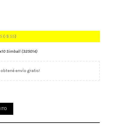
45
(
-
$
55
)
x10 Simball (325014)
y obtené envío gratis!
ovation x10 Simball (325014) cantidad
ITO