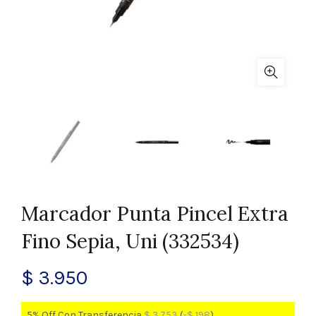
Marcador Punta Pincel Extra
Fino Sepia, Uni (332534)
$
3.950
5% Off Con Transferencia
$
3.753
(
-
$
198
)