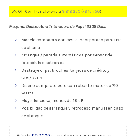
5% Off Con Transferencia
$
318.250
(
-
$
16.750
)
Maquina Destructora Trituradora de Papel 2308 Dasa
Modelo compacto con cesto incorporado para uso
de oficina
Arranque / parada automáticos por sensor de
fotocélula electrónica
Destruye clips, broches, tarjetas de crédito y
CDs/DVDs
Diseño compacto pero con robusto motor de 210
Watts
Muy silenciosa, menos de 58 dB
Posibilidad de arranque y retroceso manual en caso
de atasque
¡Agregá
$
150.000
al carrito y obtené envío gratis!