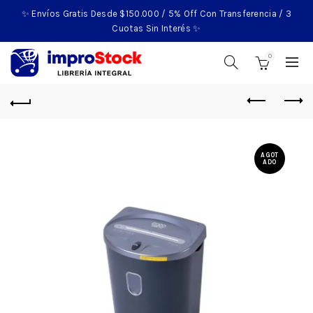
✨ Envíos Gratis Desde $150.000 / 5% Off Con Transferencia / 3
Cuotas Sin Interés ✨
0
AGOT
ADO