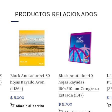
SKU:
324850
Categoría:
Anotadores / libreta
PRODUCTOS RELACIONADOS
Compartir
S
Block Anotador A4 80
Block Anotador 40
Li
)
hojas Rayado Avon
hojas Rayadas
Pu
(41864)
160x210mm Congreso
(3
Estrada (1317)
$
5.000
$
1
$
2.700
Añadir al carrito