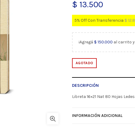
$
13.500
5% Off Con Transferencia
$
12.
¡Agregá
$
150.000
al carrito 
AGOTADO
DESCRIPCIÓN
Libreta 16×21 Nat 80 Hojas Lede
INFORMACIÓN ADICIONAL