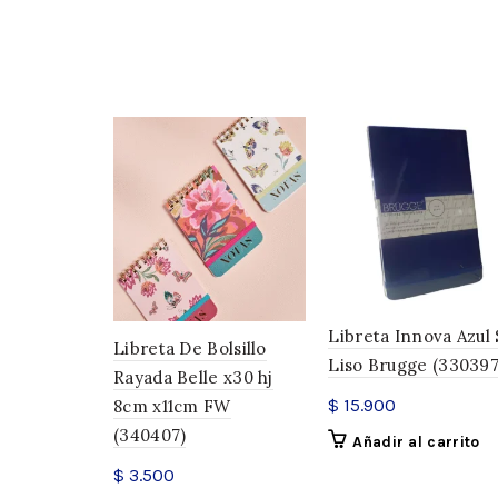
Libreta Innova Azul 
Libreta De Bolsillo
Liso Brugge (330397
Rayada Belle x30 hj
$
15.900
8cm x11cm FW
(340407)
Añadir al carrito
$
3.500