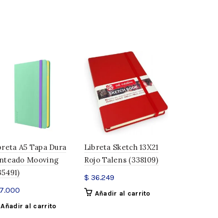
s
breta A5 Tapa Dura
Libreta Sketch 13X21
Libreta A5 
nteado Mooving
Rojo Talens (338109)
Notebook 
35491)
Brügge (3
$
36.249
7.000
$
22.500
Añadir al carrito
Añadir al carrito
Añadir a