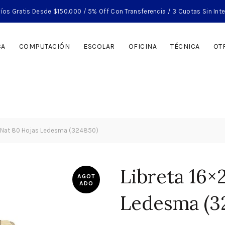
íos Gratis Desde $150.000 / 5% Off Con Transferencia / 3 Cuotas Sin Int
CA
COMPUTACIÓN
ESCOLAR
OFICINA
TÉCNICA
OT
1 Nat 80 Hojas Ledesma (324850)
Libreta 16×
AGOT
ADO
Ledesma (3