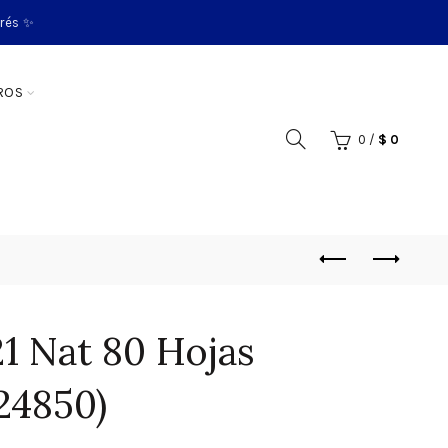
erés ✨
ROS
0
/
$
0
21 Nat 80 Hojas
24850)