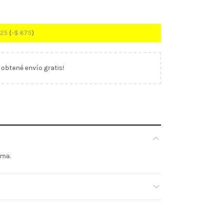
825
(
-
$
675
)
y obtené envío gratis!
sma.