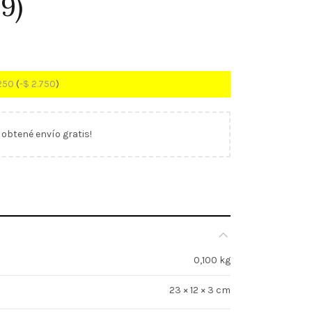
9)
250
(
-
$
2.750
)
y obtené envío gratis!
0,100 kg
23 × 12 × 3 cm