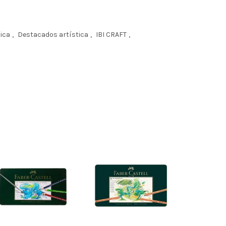
tica
,
Destacados artística
,
IBI CRAFT
,