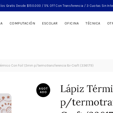
íos Gratis Desde $150.000 / 5% Off Con Transferencia / 3 Cuotas Sin Int
CA
COMPUTACIÓN
ESCOLAR
OFICINA
TÉCNICA
OT
érmico Con Foil 1,5mm p/termotransferencia Ibi-Craft (336179)
Lápiz Térmi
AGOT
ADO
p/termotran