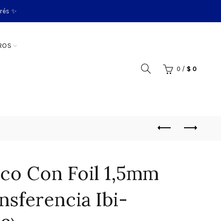
erés ✨
ROS
0
/
$
0
co Con Foil 1,5mm
sferencia Ibi-