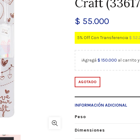
Craft (33617
$
55.000
5% Off Con Transferencia
$
52.
¡Agregá
$
150.000
al carrito 
AGOTADO
INFORMACIÓN ADICIONAL
Peso
Dimensiones