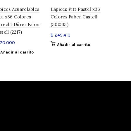
pices Acuarelables
Lápices Pitt Pastel x36
Lapices Pit
ta x36 Colores
Colores Faber Castell
Colores Fa
brecht Dürer Faber
(300513)
(2240)
tell (2217)
$
249.413
$
167.914
70.000
Añadir al carrito
Añadir a
Añadir al carrito