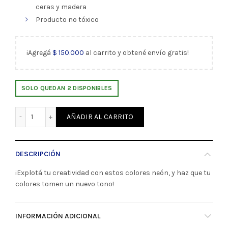
ceras y madera
Producto no tóxico
¡Agregá
$
150.000
al carrito y obtené envío gratis!
SOLO QUEDAN 2 DISPONIBLES
Lápices de color Neón x10 Faber-Castell (332276) cantida
AÑADIR AL CARRITO
DESCRIPCIÓN
¡Explotá tu creatividad con estos colores neón, y haz que tu
colores tomen un nuevo tono!
INFORMACIÓN ADICIONAL