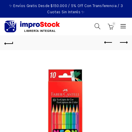
✨ Envíos Gratis Desde $150.000 / 5% Off Con Transferencia / 3
Cuotas Sin Interés ✨
0