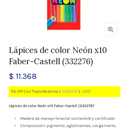
Lápices de color Neón x10
Faber-Castell (332276)
$
11.368
5% Off Con Transferencia
$
10.800
(
-
$
568
)
Lápices de color Neón x10 Faber-Castell (332276)
Madera de manejo forestal sostenible y certificado
Composición: pigmento, aglutinantes, carga inerte,