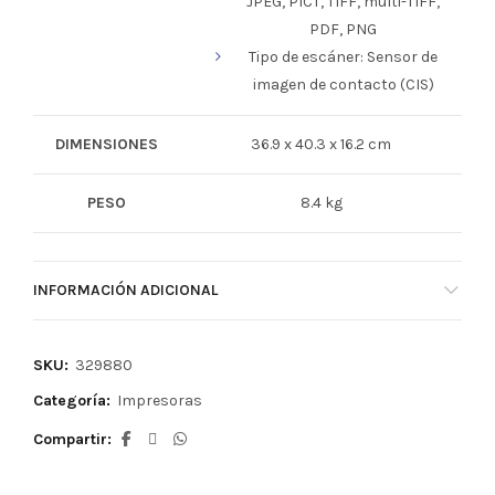
JPEG, PICT, TIFF, multi-TIFF,
PDF, PNG
Tipo de escáner: Sensor de
imagen de contacto (CIS)
DIMENSIONES
36.9 x 40.3 x 16.2 cm
PESO
8.4 kg
INFORMACIÓN ADICIONAL
SKU:
329880
Categoría:
Impresoras
Compartir