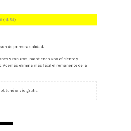
29
(
-
$
54
)
on de primera calidad.
ones y ranuras, mantienen una eficiente y
o. Además elimina más fácil el remanente de la
y obtené envío gratis!
iana Plantec (334505) cantidad
ITO