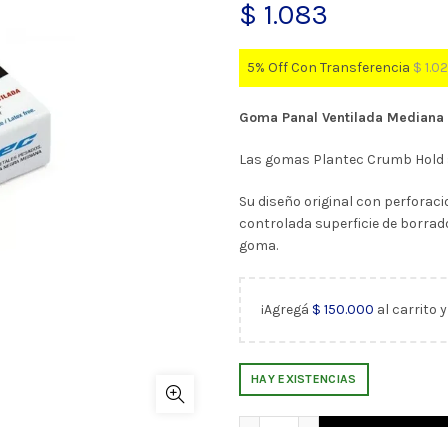
$
1.083
5% Off Con Transferencia
$
1.0
Goma Panal Ventilada Mediana
Las gomas Plantec Crumb Hold s
Su diseño original con perforaci
controlada superficie de borrad
goma.
¡Agregá
$
150.000
al carrito 
HAY EXISTENCIAS
Goma Panal Ventilada Med
AÑADIR AL CARR