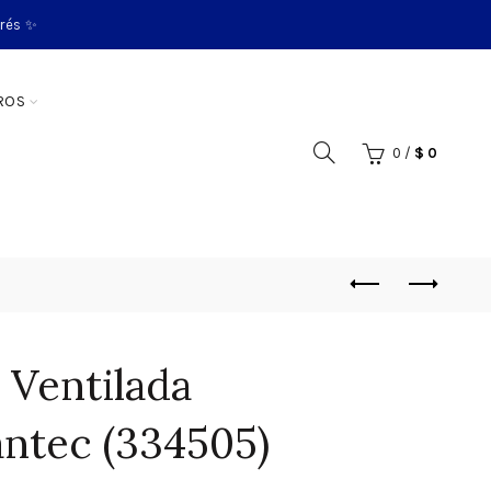
erés ✨
ROS
0
/
$
0
 Ventilada
ntec (334505)