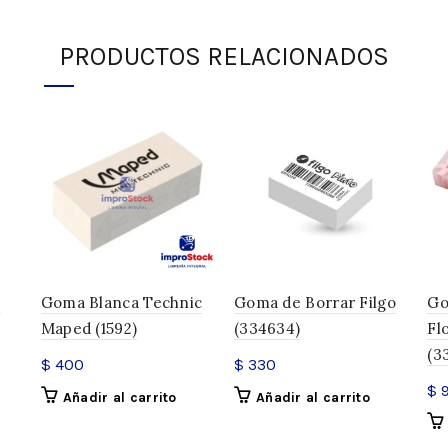
PRODUCTOS RELACIONADOS
DESCRIPCIÓN
Tamaño: 50 x 24 x 16mm
Libre de PVC y Látex, no 
INFORMACIÓN ADICIONAL
SKU:
334505
Categorías:
Goma de borrar
,
G
o
Goma Blanca Technic
Goma de Borrar Filgo
Go
Compartir
Maped (1592)
(334634)
Fl
(3
$
400
$
330
$
9
Añadir al carrito
Añadir al carrito