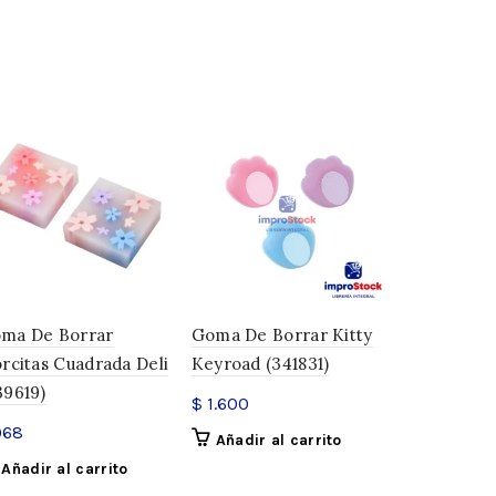
posee metales pesados.
omas de borrar
ma De Borrar
Goma De Borrar Kitty
Goma De B
orcitas Cuadrada Deli
Keyroad (341831)
Kiruki (339
39619)
$
1.600
$
424
68
Añadir al carrito
Añadir a
Añadir al carrito