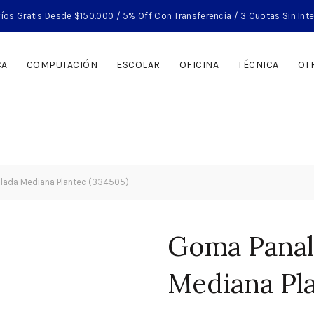
íos Gratis Desde $150.000 / 5% Off Con Transferencia / 3 Cuotas Sin Int
CA
COMPUTACIÓN
ESCOLAR
OFICINA
TÉCNICA
OT
lada Mediana Plantec (334505)
Goma Panal
Mediana Pla