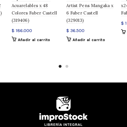
2
Acuarelables x 48
Artist Pens Mangaka x
x2
)
Colores Faber Castell
6 Faber Castell
Fa
INFORMACIÓN ADICIONAL
(319406)
(329013)
$
1
$
186.000
$
36.500
SKU:
68509
Añadir al carrito
Añadir al carrito
Categorías:
Faber-Castell
,
Láp
Compartir