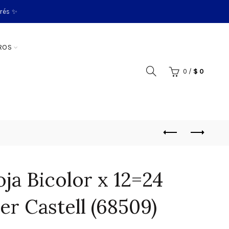
erés ✨
ROS
0
/
$
0
oja Bicolor x 12=24
er Castell (68509)