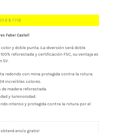
725
(
-
$
775
)
res Faber Castell
color y doble punta. ¡La diversión será doble
00% reforestada y certificación FSC, su ventaja es
n SV.
nta redondo con mina protegida contra la rotura.
24 increíbles colores.
s de madera reforestada.
dad y luminosidad.
rido intenso y protegida contra la rotura por el
y obtené envío gratis!