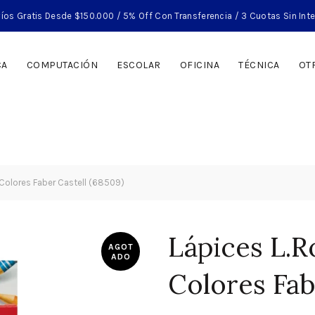
íos Gratis Desde $150.000 / 5% Off Con Transferencia / 3 Cuotas Sin Int
CA
COMPUTACIÓN
ESCOLAR
OFICINA
TÉCNICA
OT
 Colores Faber Castell (68509)
Lápices L.R
AGOT
ADO
Colores Fab