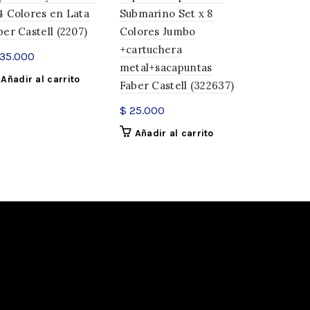
4 Colores en Lata
Submarino Set x 8
Artist Pen
ber Castell (2207)
Colores Jumbo
Shojo x 6 F
+cartuchera
(329014)
35.000
metal+sacapuntas
$
48.449
Añadir al carrito
Faber Castell (322637)
Añadir a
ices Escolares
$
25.000
Añadir al carrito