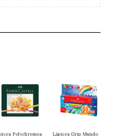
pices Polychromos
Lápices Grip Mundo
Set Marcad