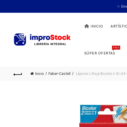
✨ Env
INICIO
ARTÍSTI
SALE
SÚPER OFERTAS
Inicio
Faber-Castell
Lápices L.Roja Bicolor x 12=24