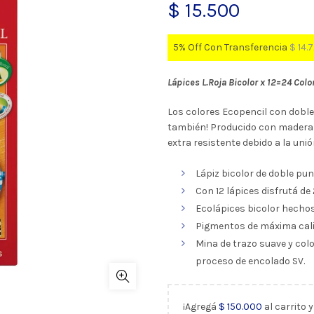
$
15.500
5% Off Con Transferencia
$
14.
Lápices L.Roja Bicolor x 12=24 Colo
Los colores Ecopencil con doble 
también! Producido con madera 1
extra resistente debido a la unió
Lápiz bicolor de doble pu
Con 12 lápices disfrutá de 
Ecolápices bicolor hecho
Pigmentos de máxima cali
Mina de trazo suave y colo
proceso de encolado SV.
¡Agregá
$
150.000
al carrito 