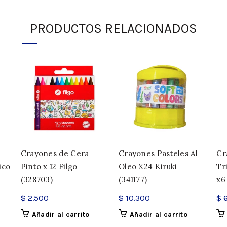
Categoría:
Crayones
PRODUCTOS RELACIONADOS
Compartir
Crayones de Cera
Crayones Pasteles Al
Cr
ico
Pinto x 12 Filgo
Oleo X24 Kiruki
Tr
(328703)
(341177)
x6
$
2.500
$
10.300
$
6
Añadir al carrito
Añadir al carrito