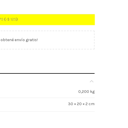
75
(
-
$
125
)
y obtené envío gratis!
0,200 kg
30 × 20 × 2 cm