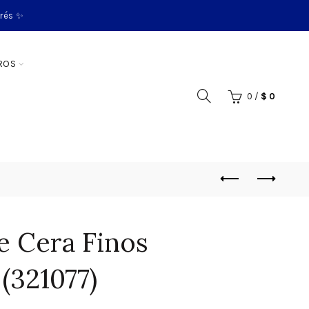
erés ✨
ROS
0
/
$
0
e Cera Finos
 (321077)