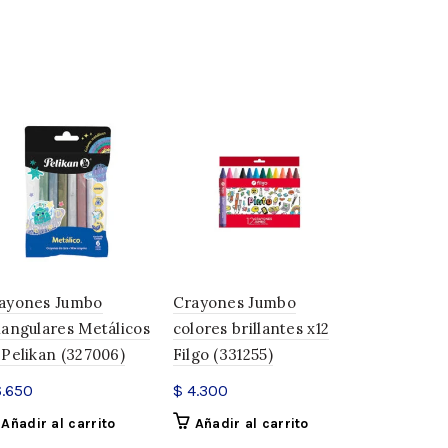
ayones Jumbo
Crayones Jumbo
Set Crayo
iangulares Metálicos
colores brillantes x12
Kids x6 De
 Pelikan (327006)
Filgo (331255)
$
8.500
.650
$
4.300
Añadir a
Añadir al carrito
Añadir al carrito