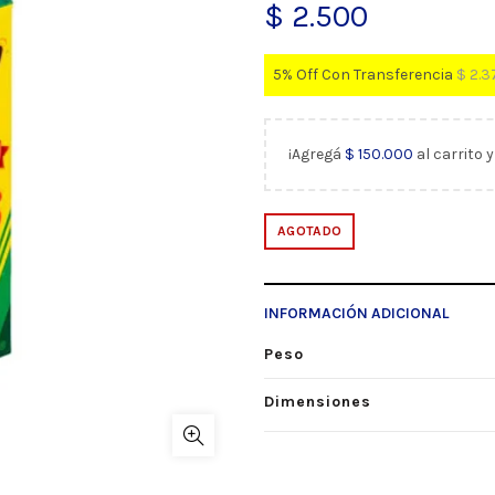
$
2.500
5% Off Con Transferencia
$
2.3
¡Agregá
$
150.000
al carrito 
AGOTADO
INFORMACIÓN ADICIONAL
Peso
Dimensiones
SKU:
321077