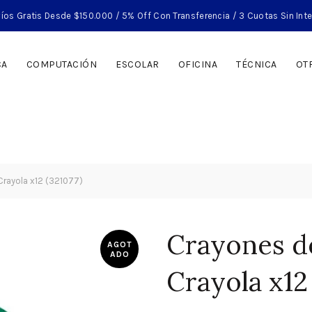
íos Gratis Desde $150.000 / 5% Off Con Transferencia / 3 Cuotas Sin Int
CA
COMPUTACIÓN
ESCOLAR
OFICINA
TÉCNICA
OT
Crayola x12 (321077)
Crayones d
AGOT
ADO
Crayola x12