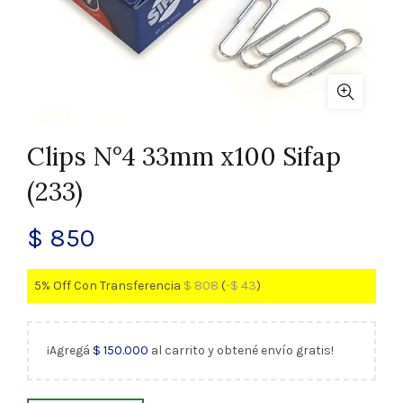
Clips N°4 33mm x100 Sifap
(233)
$
850
5% Off Con Transferencia
$
808
(
-
$
43
)
¡Agregá
$
150.000
al carrito y obtené envío gratis!