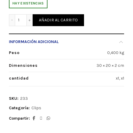
HAY EXISTENCIAS
Clips N°4 33mm x100 Sifap (233) cantidad
AÑADIR AL CARRITO
INFORMACIÓN ADICIONAL
Peso
0,400 kg
Dimensiones
30 × 20 × 2 cm
cantidad
x1, x1
SKU:
233
Categoría:
Clips
Compartir