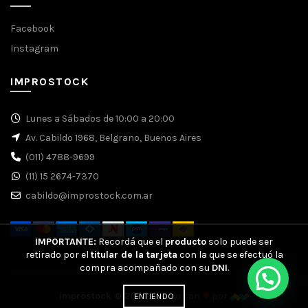
Facebook
Instagram
IMPROSTOCK
Lunes a Sábados de 10:00 a 20:00
Av. Cabildo 1968, Belgrano, Buenos Aires
(011) 4788-9699
(11) 15 2674-7370
cabildo@improstock.com.ar
IMPORTANTE:
Recordá que el
producto
solo puede ser
retirado por el
titular de la tarjeta
con la que se efectuó la
compra acompañado con su
DNI
.
♥
Improstock © 2026.
Hecho con
por
ENTIENDO