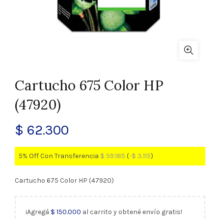
Cartucho 675 Color HP
(47920)
$
62.300
5% Off Con Transferencia
$
59.185
(
-
$
3.115
)
Cartucho 675 Color HP (47920)
¡Agregá
$
150.000
al carrito y obtené envío gratis!