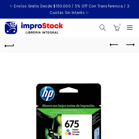
✨ Envíos Gratis Desde $150.000 / 5% Off Con Transferencia / 3
Cuotas Sin Interés ✨
0