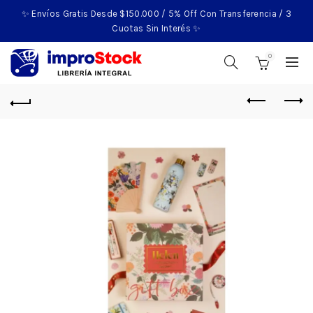
✨ Envíos Gratis Desde $150.000 / 5% Off Con Transferencia / 3
Cuotas Sin Interés ✨
0