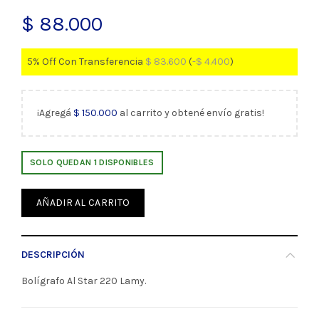
$
88.000
5% Off Con Transferencia
$
83.600
(
-
$
4.400
)
¡Agregá
$
150.000
al carrito y obtené envío gratis!
SOLO QUEDAN 1 DISPONIBLES
AÑADIR AL CARRITO
DESCRIPCIÓN
Bolígrafo Al Star 220 Lamy.