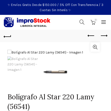
✨ Envíos Gratis Desde $150.000 / 5% Off Con Transferencia / 3
Cuotas Sin Interés ✨
0
Bolígrafo Al Star 220 Lamy
(56541)