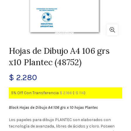
Hojas de Dibujo A4 106 grs
x10 Plantec (48752)
$
2.280
5% Off Con Transferencia
$
2.166
(
-
$
114
)
Block Hojas de Dibujo A4 106 grs x 10 hojas Plantec
Los papeles para dibujo PLANTEC son elaborados con
tecnología de avanzada, libres de ácidos y cloro. Poseen