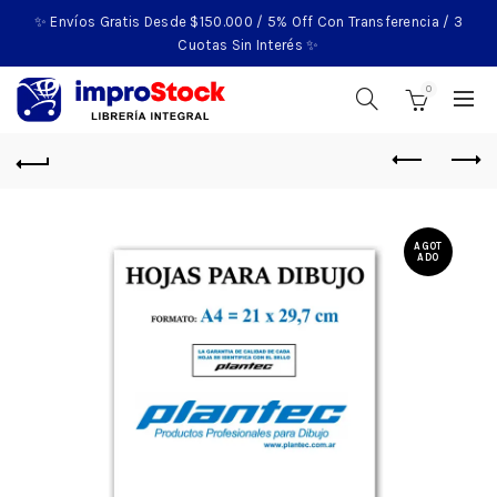
✨ Envíos Gratis Desde $150.000 / 5% Off Con Transferencia / 3
Cuotas Sin Interés ✨
0
AGOT
ADO