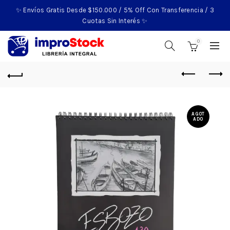
✨ Envíos Gratis Desde $150.000 / 5% Off Con Transferencia / 3
Cuotas Sin Interés ✨
0
AGOT
ADO