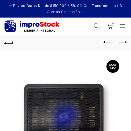
✨ Envíos Gratis Desde $150.000 / 5% Off Con Transferencia / 3
Cuotas Sin Interés ✨
0
AGOT
ADO