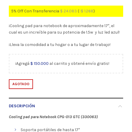
5% Off Con Transferencia
$
24.083
(
-
$
1.268
)
¡Cooling pad para notebook de aproximadamente 17″, el
cual es un increíble para su potencia de 1.5w y luz led azul!
¡Lleva la comodidad a tu hogar o a tu lugar de trabajo!
¡Agregá
$
150.000
al carrito y obtené envío gratis!
AGOTADO
DESCRIPCIÓN
Cooling pad para Notebook CPG-013 GTC (330063)
Soporta portátiles de hasta 17″