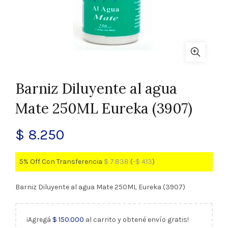
Barniz Diluyente al agua
Mate 250ML Eureka (3907)
$
8.250
5% Off Con Transferencia
$
7.838
(
-
$
413
)
Barniz Diluyente al agua Mate 250ML Eureka (3907)
¡Agregá
$
150.000
al carrito y obtené envío gratis!