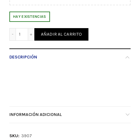
HAY EXISTENCIAS
Barniz Diluyente al agua Mate 250ML Eureka (3907) canti
AÑADIR AL CARRITO
DESCRIPCIÓN
INFORMACIÓN ADICIONAL
SKU:
3907