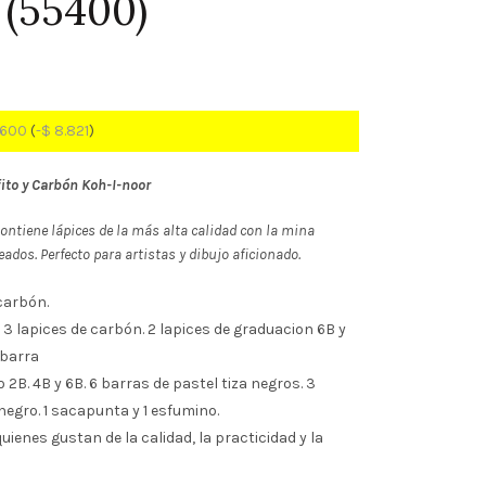
 (55400)
.600
(
-
$
8.821
)
fito y Carbón Koh-I-noor
Contiene lápices de la más alta calidad con la mina
dos. Perfecto para artistas y dibujo aficionado.
 carbón.
 3 lapices de carbón. 2 lapices de graduacion 6B y
 barra
o 2B. 4B y 6B. 6 barras de pastel tiza negros. 3
 negro. 1 sacapunta y 1 esfumino.
uienes gustan de la calidad, la practicidad y la