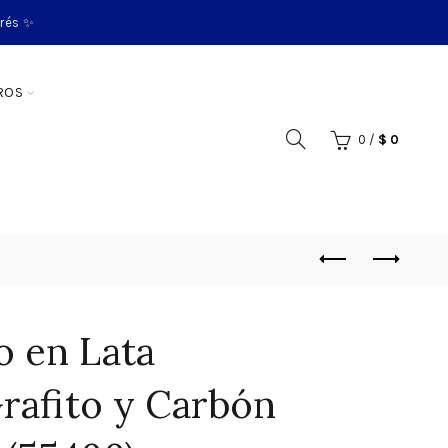
erés ✨
ROS
0
/
$
0
o en Lata
rafito y Carbón