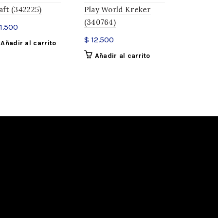
aft (342225)
Play World Kreker
Punta Vali
(340764)
(338688)
1.500
$
12.500
$
14.900
Añadir al carrito
Añadir al carrito
Añadir a
Set Artístico