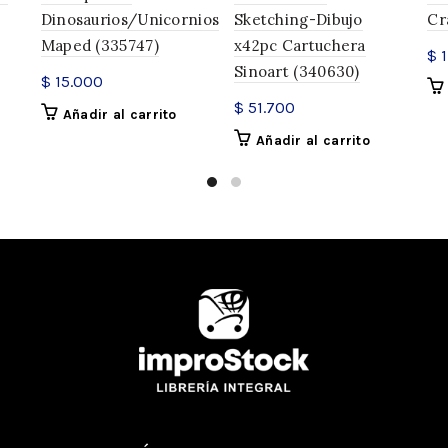
Dinosaurios/Unicornios
Sketching-Dibujo
Cr
Maped (335747)
x42pc Cartuchera
$
1
Sinoart (340630)
$
15.000
$
51.700
INFORMACIÓN ADICIONAL
Añadir al carrito
Añadir al carrito
SKU:
55400
Categorías:
Lápices Escolares
,
Compartir