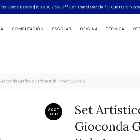
íos Gratis Desde $150.000 / 5% Off Con Transferencia / 3 Cuotas Sin Int
CA
COMPUTACIÓN
ESCOLAR
OFICINA
TÉCNICA
OT
a Gioconda Grafito y Carbón Koh-I-noor (55400)
Set Artístic
AGOT
ADO
Gioconda G