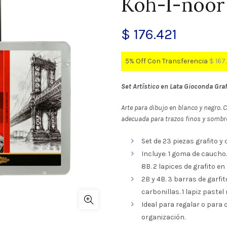
Koh-I-noor
$
176.421
5% Off Con Transferencia
$
167
Set Artístico en Lata Gioconda Gra
Arte para dibujo en blanco y negro. 
adecuada para trazos finos y sombrea
Set de 23 piezas grafito y
Incluye: 1 goma de caucho.
8B. 2 lapices de grafito en
2B y 4B. 3 barras de garfit
carbonillas. 1 lapiz pastel
Ideal para regalar o para q
organización.