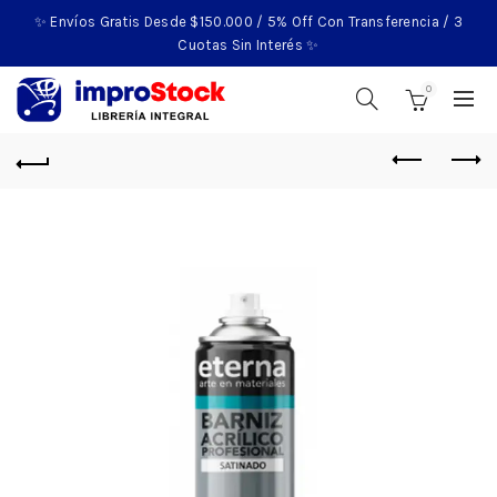
✨ Envíos Gratis Desde $150.000 / 5% Off Con Transferencia / 3
Cuotas Sin Interés ✨
0