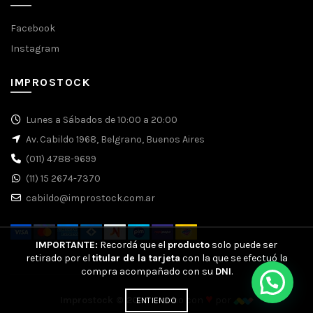
Facebook
Instagram
IMPROSTOCK
Lunes a Sábados de 10:00 a 20:00
Av. Cabildo 1968, Belgrano, Buenos Aires
(011) 4788-9699
(11) 15 2674-7370
cabildo@improstock.com.ar
IMPORTANTE:
Recordá que el
producto
solo puede ser
retirado por el
titular de la tarjeta
con la que se efectuó la
compra acompañado con su
DNI
.
♥
Improstock © 2026.
Hecho con
por
ENTIENDO