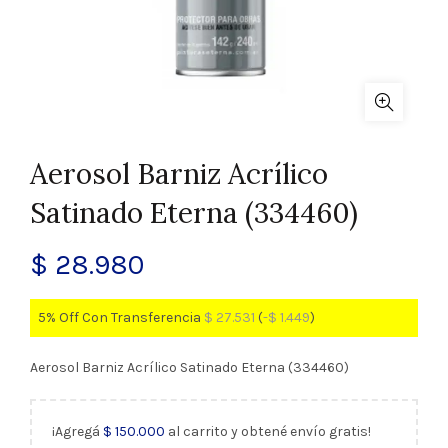
Aerosol Barniz Acrílico
Satinado Eterna (334460)
$
28.980
5% Off Con Transferencia
$
27.531
(
-
$
1.449
)
Aerosol Barniz Acrílico Satinado Eterna (334460)
¡Agregá
$
150.000
al carrito y obtené envío gratis!