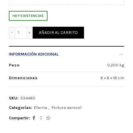
HAY EXISTENCIAS
Aerosol Barniz Acrílico Satinado Eterna (334460) cantida
AÑADIR AL CARRITO
INFORMACIÓN ADICIONAL
Peso
0,200 kg
Dimensiones
6 × 6 × 18 cm
SKU:
334460
Categorías:
Eterna
,
Pintura aerosol
Compartir