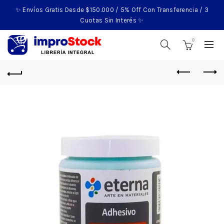
✨ Envíos Gratis Desde $150.000 / 5% Off Con Transferencia / 3
Cuotas Sin Interés ✨
0