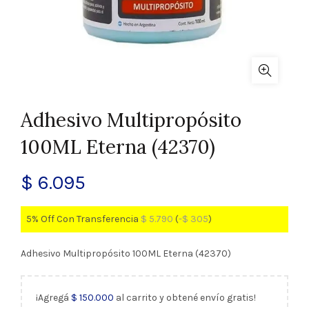
Adhesivo Multipropósito
100ML Eterna (42370)
$
6.095
5% Off Con Transferencia
$
5.790
(
-
$
305
)
Adhesivo Multipropósito 100ML Eterna (42370)
¡Agregá
$
150.000
al carrito y obtené envío gratis!