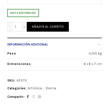
HAY EXISTENCIAS
Adhesivo Multipropósito 100ML Eterna (42370) cantidad
AÑADIR AL CARRITO
INFORMACIÓN ADICIONAL
Peso
0,100 kg
Dimensiones
6 × 6 × 7 cm
SKU:
42370
Categorías:
Artística
,
Eterna
Compartir