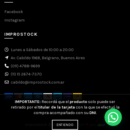
Facebook
Instagram
IMPROSTOCK
Lunes a Sábados de 10:00 a 20:00
Av. Cabildo 1968, Belgrano, Buenos Aires
(011) 4788-9699
(11) 15 2674-7370
cabildo@improstock.com.ar
IMPORTANTE:
Recordá que el
producto
solo puede ser
retirado por el
titular de la tarjeta
con la que se efectuó la
compra acompañado con su
DNI
.
♥
Improstock © 2026.
Hecho con
por
ENTIENDO